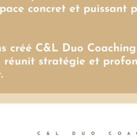
pace concret et puissant 
ns créé C&L Duo Coaching 
 réunit stratégie et profo
.
C&L DUO COA