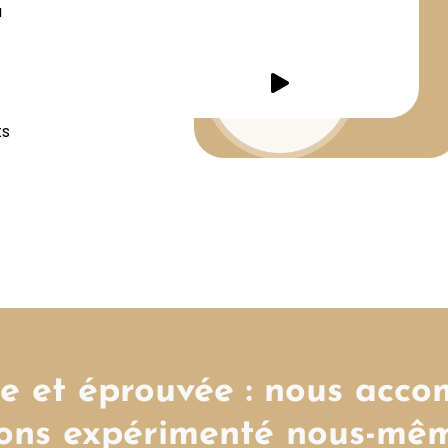
u
ts
e et éprouvée : nous acc
ons expérimenté nous-mêm