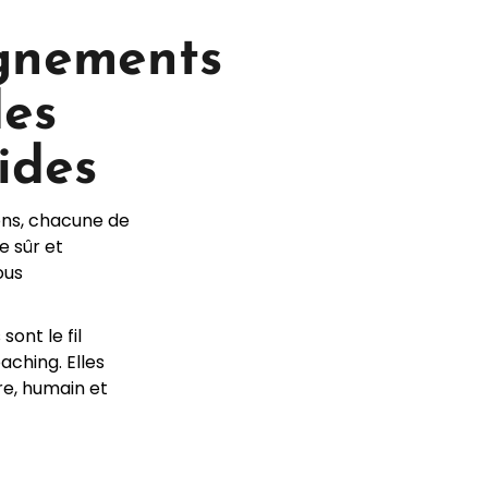
gnements
des
ides
ons, chacune de
e sûr et
ous
sont le fil
ching. Elles
e, humain et