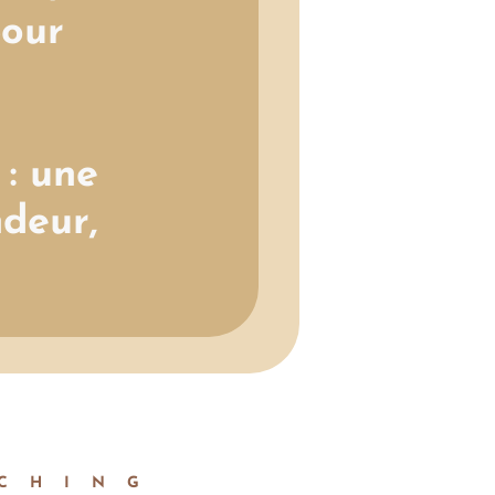
pour
: une
ndeur,
CHING