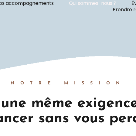
os accompagnements
Qui sommes-nous ?
É
Prendre 
NOTRE MISSION
 une même exigence 
ncer sans vous per