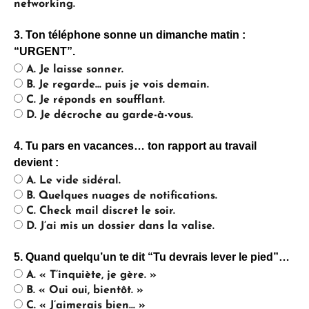
networking.
3. Ton téléphone sonne un dimanche matin :
“URGENT”.
A. Je laisse sonner.
B. Je regarde… puis je vois demain.
C. Je réponds en soufflant.
D. Je décroche au garde-à-vous.
4. Tu pars en vacances… ton rapport au travail
devient :
A. Le vide sidéral.
B. Quelques nuages de notifications.
C. Check mail discret le soir.
D. J’ai mis un dossier dans la valise.
5. Quand quelqu’un te dit “Tu devrais lever le pied”…
A. « T’inquiète, je gère. »
B. « Oui oui, bientôt. »
C. « J’aimerais bien… »